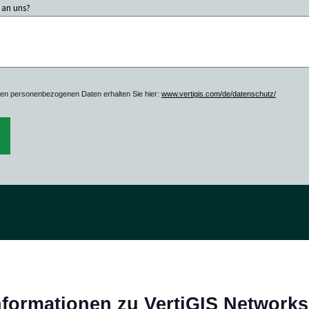
 an uns?
ren personenbezogenen Daten erhalten Sie hier:
www.vertigis.com/de/datenschutz/
nformationen zu VertiGIS Networks