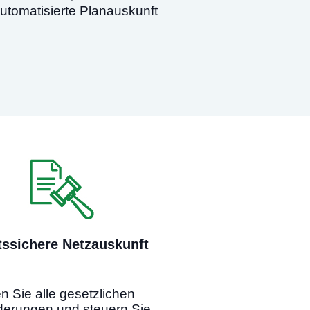
utomatisierte Planauskunft
tssichere Netzauskunft
-
en Sie alle gesetzlichen
derungen und steuern Sie