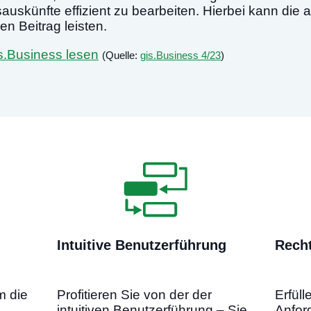
skünfte effizient zu bearbeiten. Hierbei kann die a
en Beitrag leisten.
s.Business lesen
(Quelle:
gis.Business 4/23
)
Intuitive Benutzerführung
---
-
Rech
-
-
-----
m die
Profitieren Sie von der der
Erfüll
intuitiven Benutzerführung – Sie
Anfor