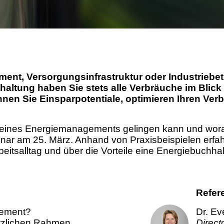
t, Versorgungsinfrastruktur oder Industriebetri
haltung haben Sie stets alle Verbräuche im Blick
nnen Sie Einsparpotentiale, optimieren Ihren Ver
g eines Energiemanagements gelingen kann und wor
nar am 25. März. Anhand von Praxisbeispielen erfah
beitsalltag und über die Vorteile eine Energiebuchha
Refer
ement?
Dr. Ev
tzlichen Rahmen
Direct