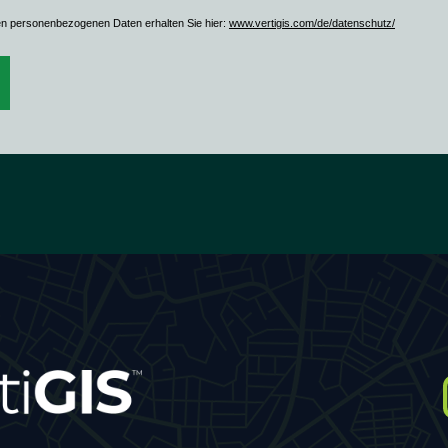
en personenbezogenen Daten erhalten Sie hier:
www.vertigis.com/de/datenschutz/