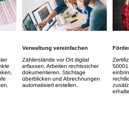
Verwaltung vereinfachen
Förde
ter
Zählerstände vor Ort digital
Zertif
nkte
erfassen, Arbeiten rechtssicher
50001
nken,
dokumentieren. Stichtage
einbri
ufe
überblicken und
Abrechnungen
rechtl
ken.
automatisiert erstellen.
zusätz
erhalt